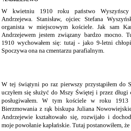
W kwietniu 1910 roku państwo Wyszyńscy 
Dzień Babci i Dziadka
Andrzejewa. Stanisław, ojciec Stefana Wyszyńs
organista w miejscowym kościele. Jak sam Ka
Andrzejewem jestem związany bardzo mocno. T
1910 wychowałem się: tutaj - jako 9-letni chłopi
Spoczywa ona na cmentarzu parafialnym.
W tej świątyni po raz pierwszy przystąpiłem do S
uczyłem się służyć do Mszy Świętej i przez długi 
posługiwałem. W tym kościele w roku 1913 
Bierzmowania z rąk biskupa Juliana Nowowiejski
Nasze piłkarskie "złotka"
Andrzejewie kształtowało się, rozwijało i doch
moje powołanie kapłańskie. Tutaj postanowiłem, że