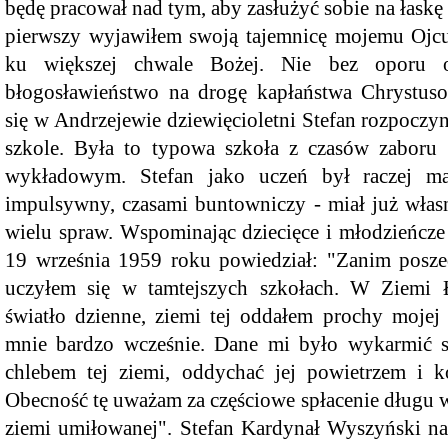
będę pracował nad tym, aby zasłużyć sobie na łaskę 
pierwszy wyjawiłem swoją tajemnicę mojemu Ojcu, 
ku większej chwale Bożej. Nie bez oporu 
błogosławieństwo na drogę kapłaństwa Chrystuso
się w Andrzejewie dziewięcioletni Stefan rozpocz
szkole. Była to typowa szkoła z czasów zaboru 
wykładowym. Stefan jako uczeń był raczej m
impulsywny, czasami buntowniczy - miał już własn
wielu spraw. Wspominając dziecięce i młodzieńcz
19 września 1959 roku powiedział: "Zanim posze
Wycieczka ornitologiczna na Podlasie
uczyłem się w tamtejszych szkołach. W Ziemi 
światło dzienne, ziemi tej oddałem prochy mojej 
mnie bardzo wcześnie. Dane mi było wykarmić 
chlebem tej ziemi, oddychać jej powietrzem i ko
Obecność tę uważam za częściowe spłacenie długu 
ziemi umiłowanej". Stefan Kardynał Wyszyński naw