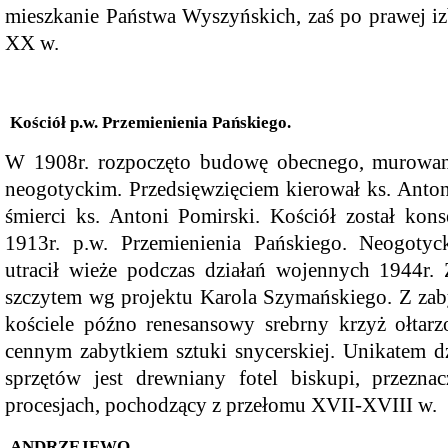
mieszkanie Państwa Wyszyńskich, zaś po prawej iz
XX w.
Kościół p.w. Przemienienia Pańskiego.
Dzień Babci i Dziadka
W 1908r. rozpoczęto budowę obecnego, murowan
neogotyckim. Przedsięwzięciem kierował ks. Anton
śmierci ks. Antoni Pomirski. Kościół został kon
1913r. p.w. Przemienienia Pańskiego. Neogoty
utracił wieże podczas działań wojennych 1944r.
szczytem wg projektu Karola Szymańskiego. Z za
kościele późno renesansowy srebrny krzyż ołtar
cennym zabytkiem sztuki snycerskiej. Unikatem d
sprzętów jest drewniany fotel biskupi, przezn
procesjach, pochodzący z przełomu XVII-XVIII w.
ANDRZEJEWO