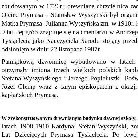
zbudowanym w 1726r.; drewniana chrzcielnica zach
Ojciec Prymasa – Stanisław Wyszyński był organist
Matka Prymasa -Julianna Wyszyńska zm. w 1910r. k
9 lat. Jej grób znajduje się na cmentarzu w Andrz
Tysiąclecia jako Nauczyciela Narodu stojący prze
odsłonięto w dniu 22 listopada 1987r.
Pamiątkową dzwonnicę wybudowano w latach
otrzymały imiona trzech wielkich polskich kapł
Stefana Wyszyńskiego i Jerzego Popiełuszki. Pośw
Dzień Kobiet
Józef Glemp wraz z całym episkopatem z okazji
kapłańskich Prymasa.
W zrekonstruowanym drewnianym budynku dawnej szkoły,
latach 1908-1910 Kardynał Stefan Wyszyński, 
Lat Dziecięcych Prymasa Tysiąclecia. Po lewe