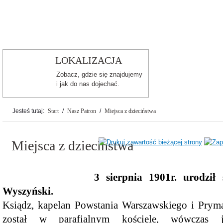
Dzień Babci i Dziadka 2025
LOKALIZACJA
Zobacz, gdzie się znajdujemy
i jak do nas dojechać.
Jesteś tutaj:
Start
/
Nasz Patron
/
Miejsca z dzieciństwa
Miejsca z dzieciństwa
3 sierpnia 1901r. urodził
Dzień Kobiet
Wyszyński.
Ksiądz, kapelan Powstania Warszawskiego i Prym
został w parafialnym kościele, wówczas j