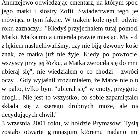
Andrzejewo odwiedzając cmentarz, na którym spocz
jego matki i siostry Zofii. Świadectwem tego je
mówiąca o tym fakcie. W trakcie kolejnych odwi
roku zaznaczył: "Kiedyś przyjechałem tutaj pomodl
Matki. Matka moja umierała prawie miesiąc. My - dz
z lękiem nasłuchiwaliśmy, czy nie biją dzwony kości
DZIEŃ DZIECKA
znak, że matka już nie żyje. Kiedy po powrocie
wszyscy przy jej łóżku, a Matka zwróciła się do mni
ubieraj się", nie wiedziałem o co chodzi - zwróc
oczy... Gdy wyjaśnił zrozumiałem, że Matce nie o to
w palto, tylko bym "ubierał się" w cnoty, przygoto
drogi... Nie jest to wszystko, co sobie zapamiętał
składa się z szeregu drobnych może, ale ni
decydujących chwil."
3 września 2001 roku, w hołdzie Prymasowi Tysią
zostało otwarte gimnazjum któremu nadano imi